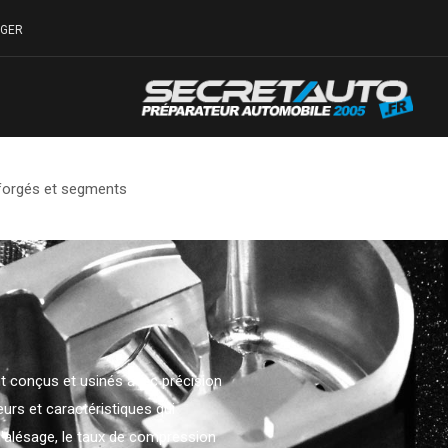
LEGER
forgés et segments
t conçus et usinés avec précision
urs et caractéristiques qui
 l'alésage, le taux de compression