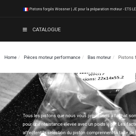
Pistons forgés Wossner | JE pour la préparation moteur - ETS 
CATALOGUE
Home
Pièces moteur performance
Bas moteur
Pistons 
Tous les pistons que nous vous proposons à l'achat son
pour une résistance élevée avec un poids léger. Les facte
affectent la sélection du piston comprennent la taille de