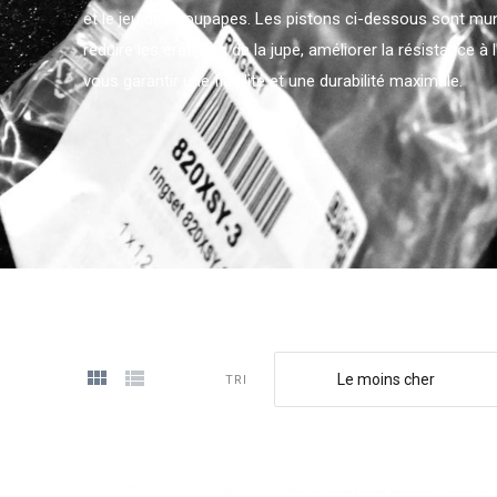
et le jeu des soupapes. Les pistons ci-dessous sont mu
réduire les éraflures de la jupe, améliorer la résistance à l
vous garantir une fiabilité et une durabilité maximale.
Le moins cher
TRI