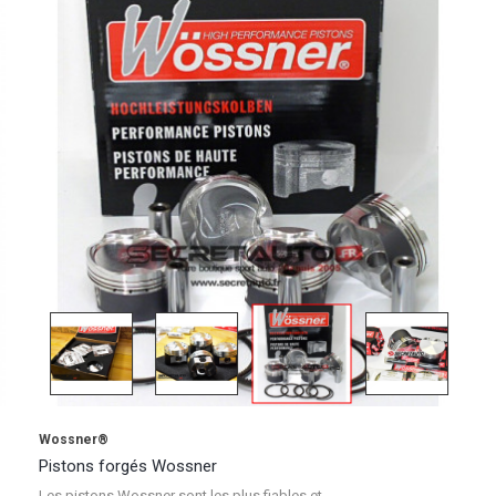
Wossner®
Pistons forgés Wossner
Les pistons Wossner sont les plus fiables et...