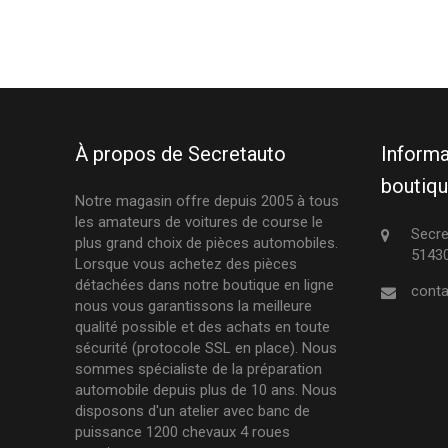
À propos de Secretauto
Informa
boutiq
Notre magasin offre depuis 2005 à tous
les amateurs de voitures de course le
Secre
plus grand choix de pièces automobiles.
51430
Lorsque vous achetez des pièces
détachées dans notre boutique en ligne
conta
nous vous garantissons la meilleure
qualité possible et des achats en toute
sécurité (protocole SSL en place). Nous
sommes spécialiste de la préparation
automobile depuis plus de 10 ans. Nous
disposons d'un atelier avec banc de
puissance 1200 chevaux 4 roues