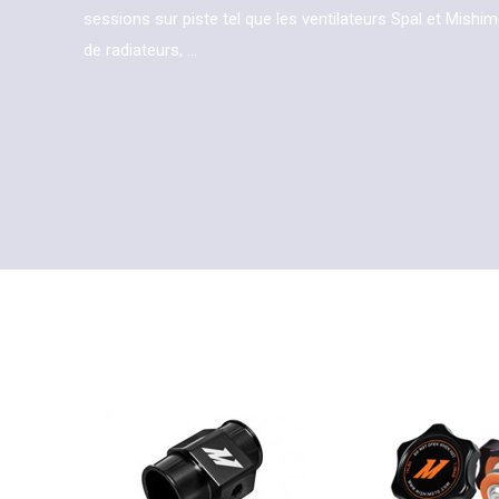
sessions sur piste tel que les ventilateurs Spal et Mishi
de radiateurs, ...