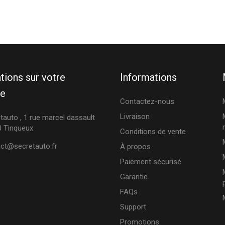
tions sur votre
Informations
ue
Contactez-nous
Livraison
tauto , 1 rue marcel dassault
 Tinqueux
Conditions de vente
ct@secretauto.fr
À propos
Paiement sécurisé
Garantie
FAQs
Support
Promotions