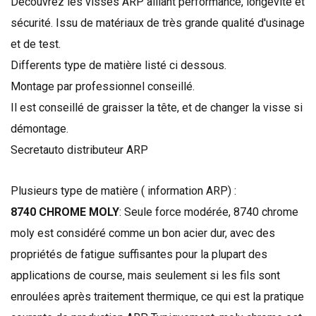
Découvrez les visses ARP alliant performance, longévité et
sécurité. Issu de matériaux de très grande qualité d'usinage
et de test.
Differents type de matière listé ci dessous.
Montage par professionnel conseillé.
Il est conseillé de graisser la tête, et de changer la visse si
démontage.
Secretauto distributeur ARP
Plusieurs type de matière ( information ARP) :
8740 CHROME MOLY
:
Seule
force
modérée
,
8740
chrome
moly
est considéré comme un
bon acier
dur,
avec des
propriétés
de fatigue
suffisantes
pour la plupart des
applications
de course
,
mais seulement si
les fils
sont
enroulées
après traitement thermique
, ce qui est
la pratique