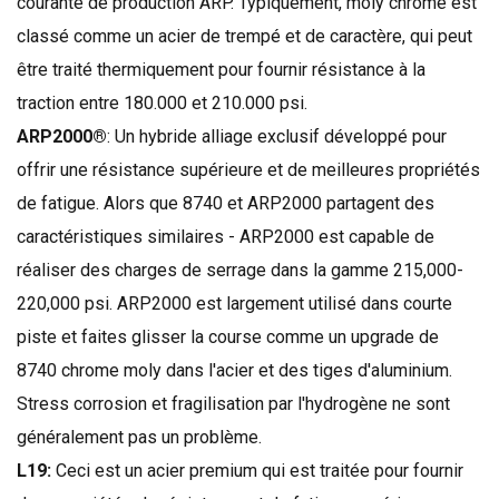
courante
de production
ARP
.
Typiquement
,
moly
chrome
est
classé comme
un acier
de trempé
et de
caractère,
qui peut
être
traité thermiquement
pour fournir
résistance à la
traction
entre
180.000
et
210.000
psi
.
ARP2000®
:
Un
hybride
alliage
exclusif développé
pour
offrir
une résistance supérieure et
de meilleures
propriétés
de fatigue
.
Alors que
8740
et
ARP2000
partagent
des
caractéristiques similaires
-
ARP2000
est capable de
réaliser
des charges
de serrage
dans la gamme
215,000-
220,000
psi
.
ARP2000
est largement utilisé dans
courte
piste
et faites glisser
la course
comme un
upgrade
de
8740
chrome
moly
dans
l'acier et
des tiges d'aluminium
.
Stress
corrosion et
fragilisation par l'hydrogène
ne sont
généralement pas
un problème.
L19:
Ceci est
un acier
premium
qui est traitée pour
fournir