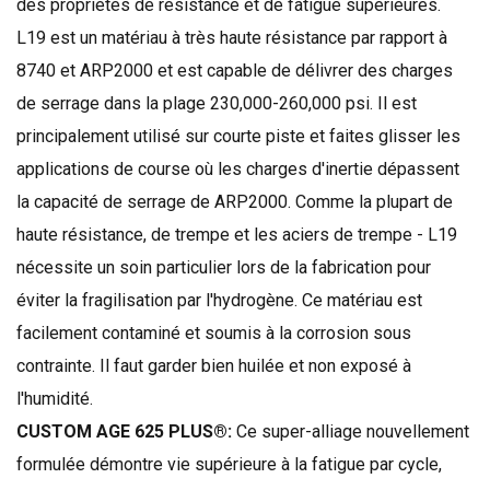
des
propriétés de résistance
et de fatigue
supérieures
.
L19
est un matériau
à très haute résistance
par rapport à
8740
et
ARP2000
et
est capable de délivrer
des charges
de serrage
dans la plage
230,000-260,000
psi.
Il est
principalement utilisé
sur courte piste
et
faites glisser
les
applications
de course
où les charges
d'inertie
dépassent
la capacité
de serrage de
ARP2000
.
Comme la plupart
de
haute résistance,
de trempe
et les aciers
de trempe
-
L19
nécessite un soin particulier
lors de la fabrication
pour
éviter
la fragilisation par l'
hydrogène.
Ce matériau est
facilement contaminé
et
soumis à
la corrosion sous
contrainte
.
Il faut garder
bien huilée
et non
exposé à
l'humidité
.
CUSTOM AGE 625 PLUS®:
Ce
super-
alliage
nouvellement
formulée
démontre
vie supérieure
à la fatigue
par cycle
,