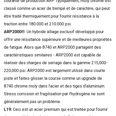
courante
de production
ARP
.
Typiquement
,
moly
chrome
est
classé comme
un acier
de trempé
et de
caractère,
qui peut
être
traité thermiquement
pour fournir
résistance à la
traction
entre
180.000
et
210.000
psi
.
ARP2000®
:
Un
hybride
alliage
exclusif développé
pour
offrir
une résistance supérieure et
de meilleures
propriétés
de fatigue
.
Alors que
8740
et
ARP2000
partagent
des
caractéristiques similaires
-
ARP2000
est capable de
réaliser
des charges
de serrage
dans la gamme
215,000-
220,000
psi
.
ARP2000
est largement utilisé dans
courte
piste
et faites glisser
la course
comme un
upgrade
de
8740
chrome
moly
dans
l'acier et
des tiges d'aluminium
.
Stress
corrosion et
fragilisation par l'hydrogène
ne sont
généralement pas
un problème.
L19:
Ceci est
un acier
premium
qui est traitée pour
fournir