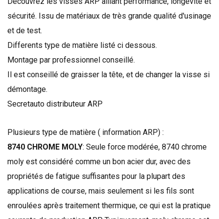
Découvrez les visses ARP alliant performance, longévité et
sécurité. Issu de matériaux de très grande qualité d'usinage
et de test.
Differents type de matière listé ci dessous.
Montage par professionnel conseillé.
Il est conseillé de graisser la tête, et de changer la visse si
démontage.
Secretauto distributeur ARP
Plusieurs type de matière ( information ARP) :
8740 CHROME MOLY
:
Seule
force
modérée
,
8740
chrome
moly
est considéré comme un
bon acier
dur,
avec des
propriétés
de fatigue
suffisantes
pour la plupart des
applications
de course
,
mais seulement si
les fils
sont
enroulées
après traitement thermique
, ce qui est
la pratique