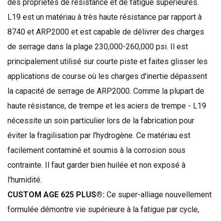
des
propriétés de résistance
et de fatigue
supérieures
.
L19
est un matériau
à très haute résistance
par rapport à
8740
et
ARP2000
et
est capable de délivrer
des charges
de serrage
dans la plage
230,000-260,000
psi.
Il est
principalement utilisé
sur courte piste
et
faites glisser
les
applications
de course
où les charges
d'inertie
dépassent
la capacité
de serrage de
ARP2000
.
Comme la plupart
de
haute résistance,
de trempe
et les aciers
de trempe
-
L19
nécessite un soin particulier
lors de la fabrication
pour
éviter
la fragilisation par l'
hydrogène.
Ce matériau est
facilement contaminé
et
soumis à
la corrosion sous
contrainte
.
Il faut garder
bien huilée
et non
exposé à
l'humidité
.
CUSTOM AGE 625 PLUS®:
Ce
super-
alliage
nouvellement
formulée
démontre
vie supérieure
à la fatigue
par cycle
,