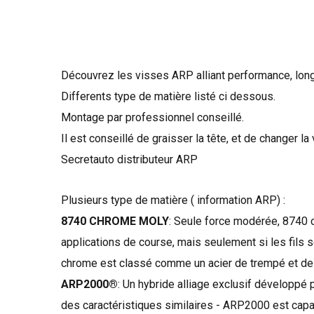
Découvrez les visses ARP alliant performance, longé
Differents type de matière listé ci dessous.
Montage par professionnel conseillé.
Il est conseillé de graisser la tête, et de changer l
Secretauto distributeur ARP
Plusieurs type de matière ( information ARP) :
8740 CHROME MOLY
:
Seule
force
modérée
,
8740
applications
de course
,
mais seulement si
les fils
s
chrome
est classé comme
un acier
de trempé
et de
ARP2000®
:
Un
hybride
alliage
exclusif développé
des caractéristiques similaires
-
ARP2000
est capa