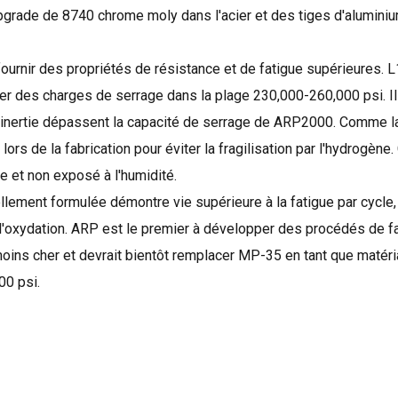
pgrade
de
8740
chrome
moly
dans
l'acier et
des tiges d'alumini
fournir des
propriétés de résistance
et de fatigue
supérieures
.
L
er
des charges
de serrage
dans la plage
230,000-260,000
psi.
I
'inertie
dépassent la capacité
de serrage de
ARP2000
.
Comme la
lors de la fabrication
pour éviter
la fragilisation par l'
hydrogène.
ée
et non
exposé à l'humidité
.
llement formulée
démontre
vie supérieure
à la fatigue
par cycle
,
 l'oxydation
.
ARP
est
le premier à
développer des procédés de
f
moins cher
et devrait
bientôt remplacer
MP-
35
en tant que matéri
000
psi
.