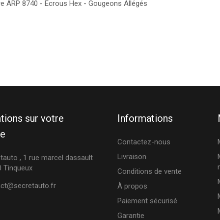
ère ARP 8740 - Ecrous Hex - Gougeons Allégés
tions sur votre
Informations
ue
Contactez-nous
Livraison
tauto , 1 rue marcel dassault
 Tinqueux
Conditions de vente
ct@secretauto.fr
À propos
Paiement sécurisé
Garantie