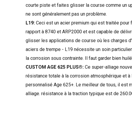
courte piste
et faites glisser
la course
comme un
u
ne sont généralement pas
un problème.
L19:
Ceci est
un acier
premium
qui est traitée pour
rapport à
8740
et
ARP2000
et
est capable de délivr
glisser
les applications
de course
où les charges
d
aciers
de trempe
-
L19
nécessite un soin particulier
la corrosion sous contrainte
.
Il faut garder
bien huil
CUSTOM AGE 625 PLUS®:
Ce
super-
alliage
nouve
résistance totale
à la corrosion atmosphérique
et à
personnalisé
Age
625+
.
Le meilleur de tous
, il
est 
alliage.
résistance à la traction
typique est
de 260.