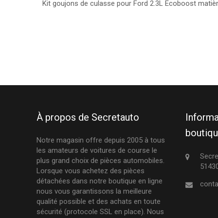
Kit goujons de culasse pour Ford 2.3L Ecoboost mati
À propos de Secretauto
Informa
boutiq
Notre magasin offre depuis 2005 à tous
les amateurs de voitures de course le
Secre
plus grand choix de pièces automobiles.
51430
Lorsque vous achetez des pièces
détachées dans notre boutique en ligne
conta
nous vous garantissons la meilleure
qualité possible et des achats en toute
sécurité (protocole SSL en place). Nous