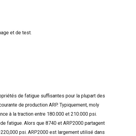
age et de test.
opriétés
de fatigue
suffisantes
pour la plupart des
 courante
de production
ARP
.
Typiquement
,
moly
nce à la traction
entre
180.000
et
210.000
psi
.
 de fatigue
.
Alors que
8740
et
ARP2000
partagent
-220,000
psi
.
ARP2000
est largement utilisé dans