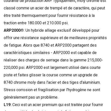
courante
de production
ARP
.
Typiquement
,
moly
chrome
est
classé comme
un acier
de trempé
et de
caractère,
qui peut
être
traité thermiquement
pour fournir
résistance à la
traction
entre
180.000
et
210.000
psi
.
ARP2000®
:
Un
hybride
alliage
exclusif développé
pour
offrir
une résistance supérieure et
de meilleures
propriétés
de fatigue
.
Alors que
8740
et
ARP2000
partagent
des
caractéristiques similaires
-
ARP2000
est capable de
réaliser
des charges
de serrage
dans la gamme
215,000-
220,000
psi
.
ARP2000
est largement utilisé dans
courte
piste
et faites glisser
la course
comme un
upgrade
de
8740
chrome
moly
dans
l'acier et
des tiges d'aluminium
.
Stress
corrosion et
fragilisation par l'hydrogène
ne sont
généralement pas
un problème.
L19:
Ceci est
un acier
premium
qui est traitée pour
fournir