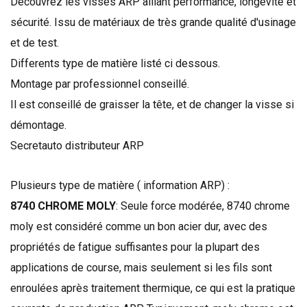
Découvrez les visses ARP alliant performance, longévité et
sécurité. Issu de matériaux de très grande qualité d'usinage
et de test.
Differents type de matière listé ci dessous.
Montage par professionnel conseillé.
Il est conseillé de graisser la tête, et de changer la visse si
démontage.
Secretauto distributeur ARP
Plusieurs type de matière ( information ARP) :
8740 CHROME MOLY
:
Seule
force
modérée
,
8740
chrome
moly
est considéré comme un
bon acier
dur,
avec des
propriétés
de fatigue
suffisantes
pour la plupart des
applications
de course
,
mais seulement si
les fils
sont
enroulées
après traitement thermique
, ce qui est
la pratique