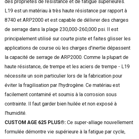
des
propriétés de résistance
et de fatigue
supérieures
.
L19
est un matériau
à très haute résistance
par rapport à
8740
et
ARP2000
et
est capable de délivrer
des charges
de serrage
dans la plage
230,000-260,000
psi.
Il est
principalement utilisé
sur courte piste
et
faites glisser
les
applications
de course
où les charges
d'inertie
dépassent
la capacité
de serrage de
ARP2000
.
Comme la plupart
de
haute résistance,
de trempe
et les aciers
de trempe
-
L19
nécessite un soin particulier
lors de la fabrication
pour
éviter
la fragilisation par l'
hydrogène.
Ce matériau est
facilement contaminé
et
soumis à
la corrosion sous
contrainte
.
Il faut garder
bien huilée
et non
exposé à
l'humidité
.
CUSTOM AGE 625 PLUS®:
Ce
super-
alliage
nouvellement
formulée
démontre
vie supérieure
à la fatigue
par cycle
,