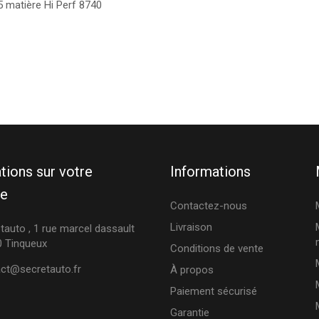
 matière Hi Perf 8740
tions sur votre
Informations
ue
Contactez-nous
Livraison
tauto , 1 rue marcel dassault
 Tinqueux
Conditions de vente
ct@secretauto.fr
À propos
Paiement sécurisé
Garantie