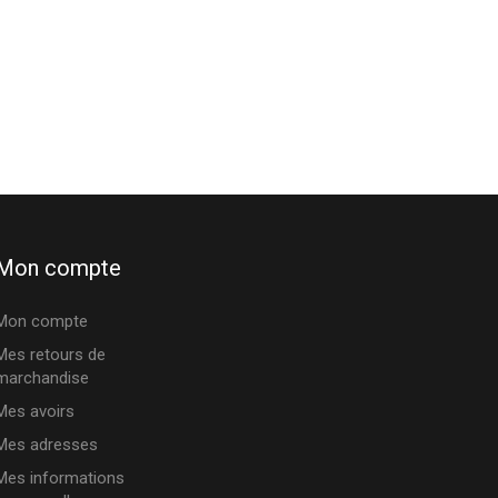
Mon compte
Mon compte
Mes retours de
marchandise
Mes avoirs
Mes adresses
Mes informations