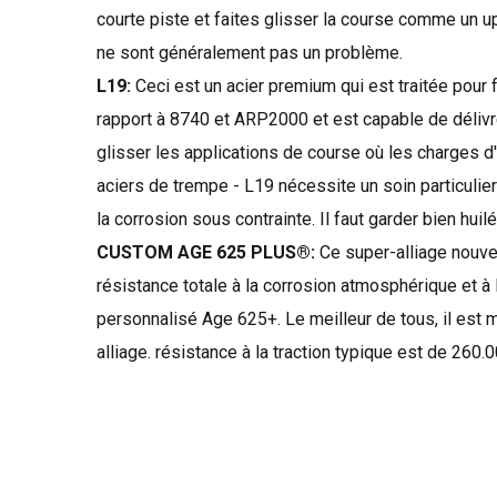
courte piste
et faites glisser
la course
comme un
u
ne sont généralement pas
un problème.
L19:
Ceci est
un acier
premium
qui est traitée pour
rapport à
8740
et
ARP2000
et
est capable de délivr
glisser
les applications
de course
où les charges
d
aciers
de trempe
-
L19
nécessite un soin particulier
la corrosion sous contrainte
.
Il faut garder
bien huil
CUSTOM AGE 625 PLUS®:
Ce
super-
alliage
nouve
résistance totale
à la corrosion atmosphérique
et à
personnalisé
Age
625+
.
Le meilleur de tous
, il
est 
alliage.
résistance à la traction
typique est
de 260.