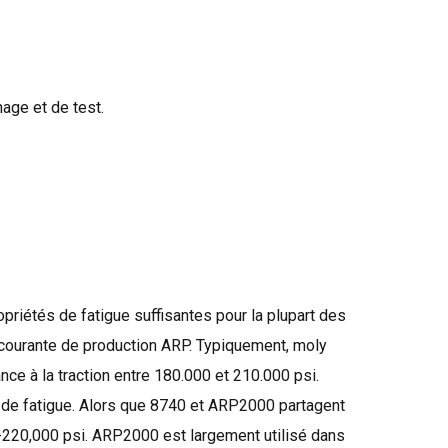
age et de test.
opriétés
de fatigue
suffisantes
pour la plupart des
 courante
de production
ARP
.
Typiquement
,
moly
nce à la traction
entre
180.000
et
210.000
psi
.
 de fatigue
.
Alors que
8740
et
ARP2000
partagent
-220,000
psi
.
ARP2000
est largement utilisé dans