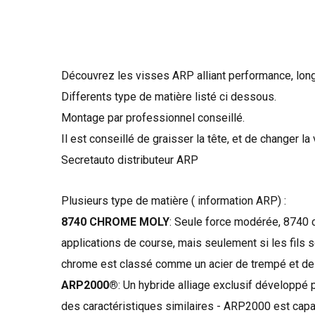
Découvrez les visses ARP alliant performance, longé
Differents type de matière listé ci dessous.
Montage par professionnel conseillé.
Il est conseillé de graisser la tête, et de changer l
Secretauto distributeur ARP
Plusieurs type de matière ( information ARP) :
8740 CHROME MOLY
:
Seule
force
modérée
,
8740
applications
de course
,
mais seulement si
les fils
s
chrome
est classé comme
un acier
de trempé
et de
ARP2000®
:
Un
hybride
alliage
exclusif développé
des caractéristiques similaires
-
ARP2000
est capa