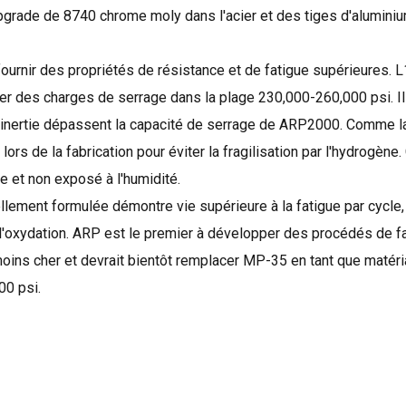
pgrade
de
8740
chrome
moly
dans
l'acier et
des tiges d'alumini
fournir des
propriétés de résistance
et de fatigue
supérieures
.
L
er
des charges
de serrage
dans la plage
230,000-260,000
psi.
I
'inertie
dépassent la capacité
de serrage de
ARP2000
.
Comme la
lors de la fabrication
pour éviter
la fragilisation par l'
hydrogène.
ée
et non
exposé à l'humidité
.
llement formulée
démontre
vie supérieure
à la fatigue
par cycle
,
 l'oxydation
.
ARP
est
le premier à
développer des procédés de
f
moins cher
et devrait
bientôt remplacer
MP-
35
en tant que matéri
000
psi
.