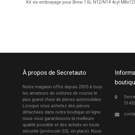
Kit vis embrayage pour Bmw 1.6L N12/N14 4cyl M8x125
À propos de Secretauto
Informa
boutiq
Notre magasin offre depuis 2005 à tous
les amateurs de voitures de course le
Secre
plus grand choix de pièces automobiles.
51430
Lorsque vous achetez des pièces
détachées dans notre boutique en ligne
conta
nous vous garantissons la meilleure
qualité possible et des achats en toute
sécurité (protocole SSL en place). Nous