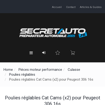
Accueil
Contact
Articles & Guides
Home
Pièces moteur performance
Culasse
Poulies réglables
Poulies réglables Cat Cams (x2) pour Peugeot 306 16s
Poulies réglables Cat Cams (x2) pour Peugeot
306 16s