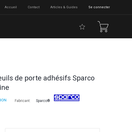
Accueil
Contact
Articles & Guides
Se connecter
euils de porte adhésifs Sparco
ine
BON
Fabricant:
Sparco®