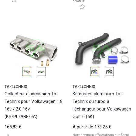
produit
TA-TECHNIX
TA-TECHNIX
Collecteur d'admission Ta-
Kit durites aluminium Ta-
Technix pour Volkswagen 1.8
Technix du turbo à
16v / 2.0 16v
l'échangeur pour Volkswagen
(KR/PL/ABF/9A)
Golf 6 (5K)
165,83 €
A partir de
173,25 €
Nombreuses affectations sur fiche